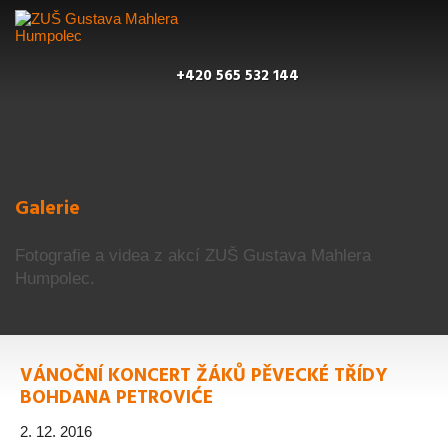
+420 565 532 144
Galerie
Fotografie a videa z akcí ZUŠ Gustava Mahlera
Humpolec.
VÁNOČNÍ KONCERT ŽÁKŮ PĚVECKÉ TŘÍDY
BOHDANA PETROVIĆE
2. 12. 2016