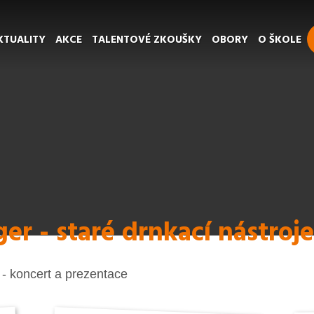
KTUALITY
AKCE
TALENTOVÉ ZKOUŠKY
OBORY
O ŠKOLE
ger - staré drnkací nástroje
o - koncert a prezentace