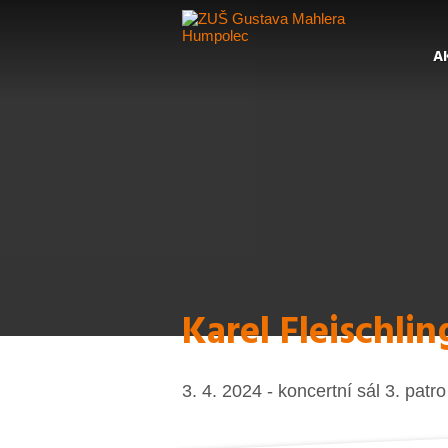
A
Karel Fleischlin
3. 4. 2024 - koncertní sál 3. patr